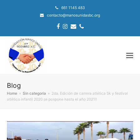
661 1145 483
contacto@manosunidasbc.org
Facebook
Instagram
Email
Phone
Blog
Home
»
Sin categoría
»
2da. Edición de carrera atlética 5k y festival
atlético infantil 2020 se pospone hasta el año 2021!!