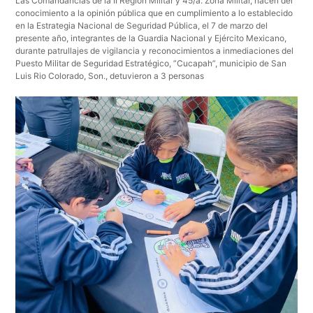
Las Comandancias de la II Región Militar y 45/a. Zona Militar, hacen del
conocimiento a la opinión pública que en cumplimiento a lo establecido
en la Estrategia Nacional de Seguridad Pública, el 7 de marzo del
presente año, integrantes de la Guardia Nacional y Ejército Mexicano,
durante patrullajes de vigilancia y reconocimientos a inmediaciones del
Puesto Militar de Seguridad Estratégico, ”Cucapah”, municipio de San
Luis Rio Colorado, Son., detuvieron a 3 personas