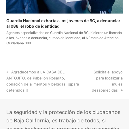
Guardia Nacional exhorta a los jóvenes de BC, a denunciar
al 088, el robo de identidad
Agentes especializados de Guardia Nacional de BC, hicieron un llamado
a los jóvenes a denunciar, el robo de identidad, al Número de Atención
Ciudadana 088.
previous
next
Agradecemos a LA CASA DEL
Solicita el apoyo
post:
post:
ANTOJITO, de Pabellón Rosarito,
para localizar a
donación de alimentos y bebidas, ¡¡¡para
mujes
detenidos!!!
desaparecidas
La seguridad y la protección de los ciudadanos
de Baja California, es trabajo de todos, si
deseas implementar programas de prevención