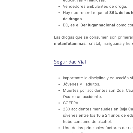
educativas y religiosas.
Vendedores ambulantes de droga.
Hay que recordar que el
86% de los h
de drogas
.
BC, es el
3er lugar nacional
como con
Las drogas que se consumen son primeram
metanfetaminas
,
cristal, mariguana y her
Seguridad Vial
Importante la disciplina y educación vi
Jóvenes y
adultos.
Muertes por accidentes son 2da. Cau
Ocurre un accidente.
COEPRA.
230 accidentes mensuales en Baja Cali
jóvenes entre los 16 a 24 años de ed
hubo consumo de alcohol.
Uno de los principales factores de ri