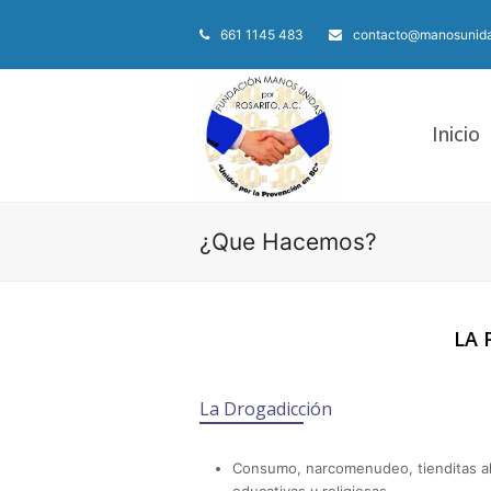
661 1145 483
contacto@manosunida
Inicio
¿Que Hacemos?
LA 
La Drogadicción
Consumo, narcomenudeo, tienditas alr