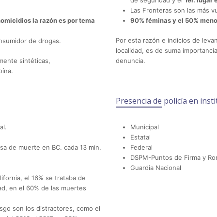
de seguridad y el
1er. lugar
Las Fronteras son las más v
omicidios la razón es por tema
90% féminas y el 50% meno
Por esta razón e indicios de leva
sumidor de drogas.
localidad, es de suma importancia
ente sintéticas,
denuncia.
oína.
Presencia de policía en inst
al.
Municipal
Estatal
sa de muerte en BC. cada 13 min.
Federal
DSPM-Puntos de Firma y Ro
Guardia Nacional
fornia, el 16% se trataba de
ad, en el 60% de las muertes
esgo son los distractores, como el