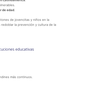
 en Latinoamérica
.
ulnerables.
r de edad
.
ntones de jovencitas y niños en la
 redoblar la prevención y cultura de la
ituciones educativas
ndines más continuos.