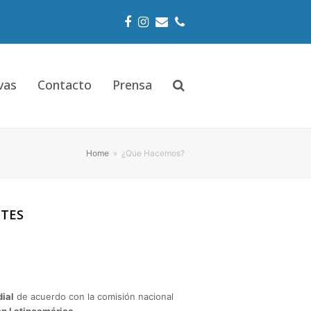
Facebook
Instagram
Email
Phone
vas
Contacto
Prensa
Home
»
¿Que Hacemos?
NTES
dial
de acuerdo con la comisión nacional