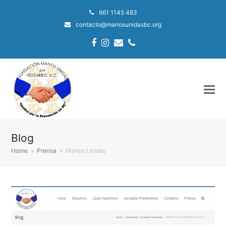
661 1145 483
contacto@manosunidasbc.org
Facebook
Instagram
Email
Phone
Blog
Home
»
Prensa
»
Manos Unidas