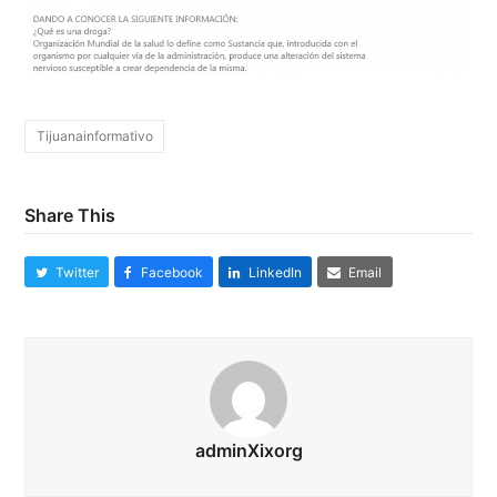
Tijuanainformativo
Share This
Twitter
Facebook
LinkedIn
Email
adminXixorg