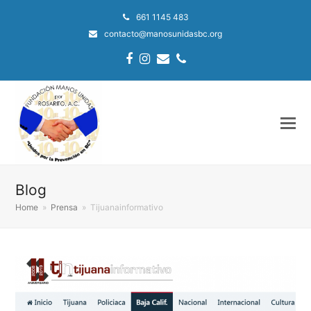
661 1145 483
contacto@manosunidasbc.org
Facebook
Instagram
Email
Phone
Blog
Home
»
Prensa
»
Tijuanainformativo