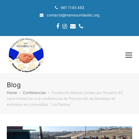
661 1145 483
contacto@manosunidasbc.org
Facebook
Instagram
Email
Phone
Blog
Home
»
Conferencias
»
Fundación Manos Unidas por Rosarito AC
hace invitacion a la conferencia de Prevención de llamadas de
extorsion en comunidad ¨Los Ramos¨