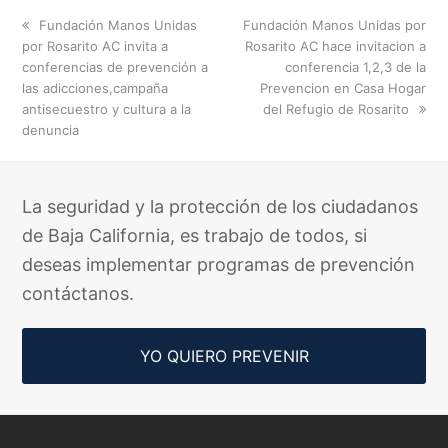
previous
next
Fundación Manos Unidas
Fundación Manos Unidas por
post:
post:
por Rosarito AC invita a
Rosarito AC hace invitacion a
conferencias de prevención a
conferencia 1,2,3 de la
las adicciones,campaña
Prevencion en Casa Hogar
antisecuestro y cultura a la
del Refugio de Rosarito
denuncia
La seguridad y la protección de los ciudadanos
de Baja California, es trabajo de todos, si
deseas implementar programas de prevención
contáctanos.
YO QUIERO PREVENIR