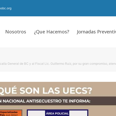
sbc.org
Nosotros
¿Que Hacemos?
Jornadas Preventi
alía General de BC y al Fiscal Lic. Guillermo Ruiz, por su gran compromiso, aten