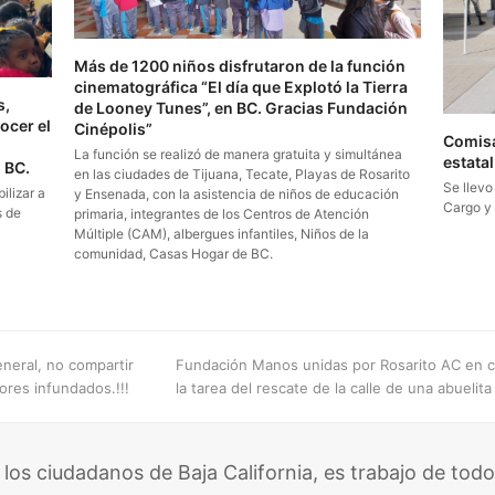
Más de 1200 niños disfrutaron de la función
cinematográfica “El día que Explotó la Tierra
s,
de Looney Tunes”, en BC. Gracias Fundación
ocer el
Cinépolis”
Comisa
La función se realizó de manera gratuita y simultánea
estata
 BC.
en las ciudades de Tijuana, Tecate, Playas de Rosarito
Se llevo
ilizar a
y Ensenada, con la asistencia de niños de educación
Cargo y
s de
primaria, integrantes de los Centros de Atención
Múltiple (CAM), albergues infantiles, Niños de la
comunidad, Casas Hogar de BC.
next
eral, no compartir
Fundación Manos unidas por Rosarito AC en 
post:
res infundados.!!!
la tarea del rescate de la calle de una abueli
 los ciudadanos de Baja California, es trabajo de todo