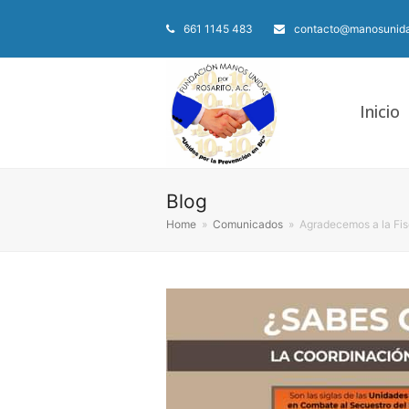
661 1145 483
contacto@manosunida
Inicio
Blog
Home
»
Comunicados
»
Agradecemos a la Fisc