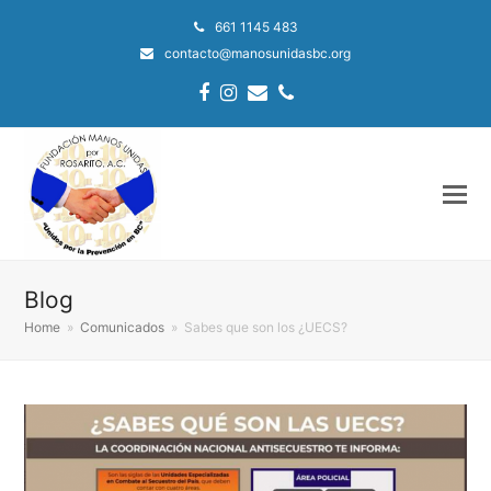
661 1145 483
contacto@manosunidasbc.org
Facebook
Instagram
Email
Phone
Blog
Home
»
Comunicados
»
Sabes que son los ¿UECS?