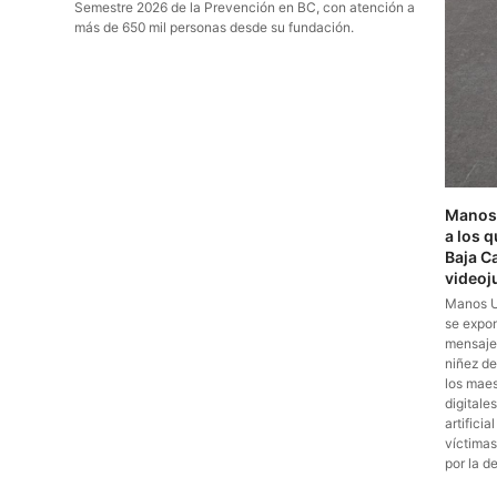
Semestre 2026 de la Prevención en BC, con atención a
más de 650 mil personas desde su fundación.
Manos 
a los 
Baja Ca
videoj
Manos Un
se expon
mensajer
niñez de
los maest
digitales
artifici
víctimas
por la d