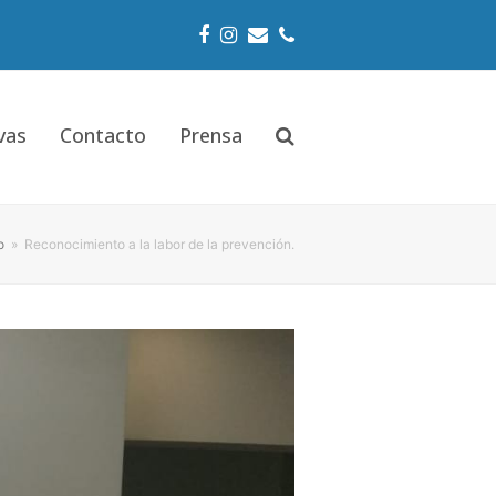
Facebook
Instagram
Email
Phone
vas
Contacto
Prensa
o
»
Reconocimiento a la labor de la prevención.