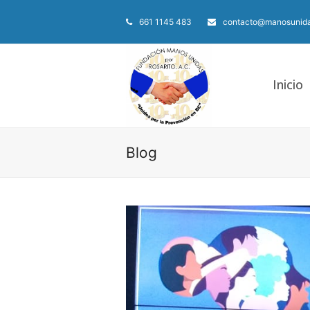
661 1145 483
contacto@manosunida
Inicio
Blog