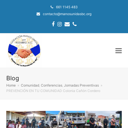
661 1145 483
contacto@manosunidasbc.org
Facebook
Instagram
Email
Phone
Blog
Home
»
Comunidad
,
Conferencias
,
Jornadas Preventivas
»
PREVENCIÓN EN TU COMUNIDAD Colonia Cañón Cordero