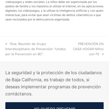
videojuegos y redes sociales. La niñez debe ser supervisada por los
padres de familia y los maestros al utilizar el internet, en las aplicaciones
digitales, los videojuegos, y la utilizar la inteligencia artificial y con quien
interactuar, para evitar que sean víctimas de delitos cibernéticos o que
sean reclutados por la delincuencia organizada.
previous
next
15va. Reunión de Grupo
PREVENCIÓN EN
post:
post:
Interdisciplinario de Prevención “Unidos
CASA HOGAR Niños
por la Prevención en BC”.
con FE
La seguridad y la protección de los ciudadanos
de Baja California, es trabajo de todos, si
deseas implementar programas de prevención
contáctanos.
YO QUIERO PREVENIR