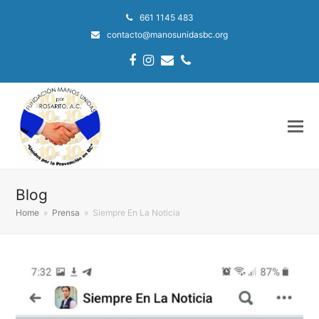
661 1145 483
contacto@manosunidasbc.org
Facebook
Instagram
Email
Phone
Blog
Home
»
Prensa
»
Siempre En La Noticia