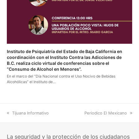
Instituto de Psiquiatría del Estado de Baja California en
coordinación con el Instituto Contra las Adicciones de
B.C. realiza ciclo virtual de conferencias sobre el
“Consumo de Alcohol en Menores”.
En el marco del “Día Nacional contra el Uso Nocivo de Bebidas
Alcohólicas” el Instituto de…
previous
next
Tijuana Informativo
Periodico El Mexicano
post:
post:
La seguridad y la protección de los ciudadanos