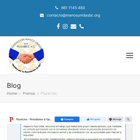
661 1145 483
contacto@manosunidasbc.org
Facebook
Instagram
Email
Phone
Blog
Home
»
Prensa
»
Plural.mx