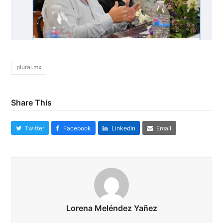
plural.mx
Share This
Twitter
Facebook
LinkedIn
Email
Lorena Meléndez Yañez