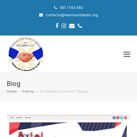
661 1145 483
contacto@manosunidasbc.org
Facebook
Instagram
Email
Phone
Blog
Home
»
Prensa
»
Yo también Corro en Tijuana