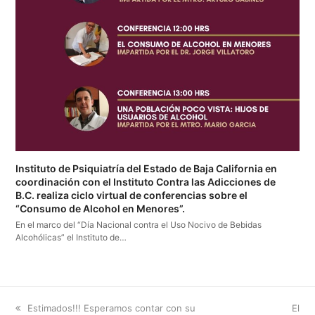
Instituto de Psiquiatría del Estado de Baja California en
coordinación con el Instituto Contra las Adicciones de
B.C. realiza ciclo virtual de conferencias sobre el
“Consumo de Alcohol en Menores”.
En el marco del “Día Nacional contra el Uso Nocivo de Bebidas
Alcohólicas” el Instituto de…
previous
next
Estimados!!! Esperamos contar con su
El