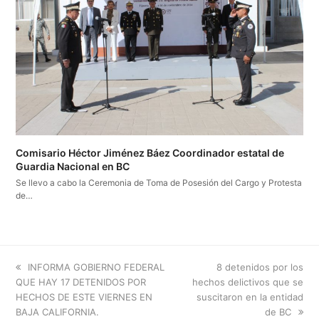
Comisario Héctor Jiménez Báez Coordinador estatal de
Guardia Nacional en BC
Se llevo a cabo la Ceremonia de Toma de Posesión del Cargo y Protesta
de…
previous
next
INFORMA GOBIERNO FEDERAL
8 detenidos por los
post:
post:
QUE HAY 17 DETENIDOS POR
hechos delictivos que se
HECHOS DE ESTE VIERNES EN
suscitaron en la entidad
BAJA CALIFORNIA.
de BC