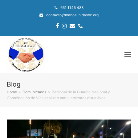
661 1145 483
contacto@manosunidasbc.org
Facebook
Instagram
Email
Phone
Blog
Home
»
Comunicados
»
Personal de la Guardia Nacional y
Coordinación de Vías, realizan patrullamientos disuasivos