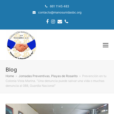
661 1145 483
contacto@manosunidasbc.org
Facebook
Instagram
Email
Phone
Blog
Home
»
Jornadas Preventivas
,
Playas de Rosarito
»
Prevención en tu
Colonia Vista Marina. “Una denuncia puede salvar una vida o muchas
denuncia al 088, Guardia Nacional”