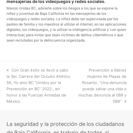
mensajerías de los videojuegos y redes sociales.
Manos Unidas BC, advierte sobre los riesgos a los que se expone la
niñez y juventud de Baja California en las mensajerías de los
videojuegos y redes sociales. La niñez debe ser supervisada por los
padres de familia y los maestros al utilizar el internet, en las aplicaciones
digitales, los videojuegos, y la utilizar la inteligencia artificial y con quien
interactuar, para evitar que sean víctimas de delitos cibernéticos o que
sean reclutados por la delincuencia organizada.
previous
next
Con Gran éxito se llevó a cabo
Prevención a líderes
post:
post:
la 3er. Carrera del Circuito Atlético
mujeres de Playas de
5K, Yo amo BC “Unidos por la
Rosarito. “Una denuncia
Prevención en BC” 2022., en
puede salvar una vida o
honor a las Fuerzas Armadas de
muchas denuncia al 088 y
México.
089”
La seguridad y la protección de los ciudadanos
de Baja California, es trabajo de todos, si