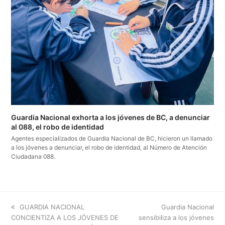
Guardia Nacional exhorta a los jóvenes de BC, a denunciar
al 088, el robo de identidad
Agentes especializados de Guardia Nacional de BC, hicieron un llamado
a los jóvenes a denunciar, el robo de identidad, al Número de Atención
Ciudadana 088.
previous
next
GUARDIA NACIONAL
Guardia Nacional
post:
post:
CONCIENTIZA A LOS JÓVENES DE
sensibiliza a los jóvenes