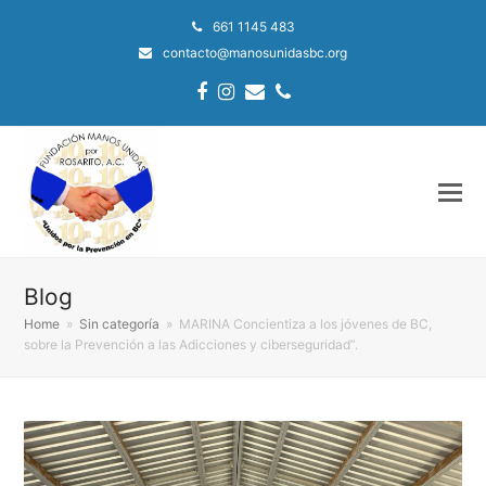
661 1145 483
contacto@manosunidasbc.org
Facebook
Instagram
Email
Phone
Blog
Home
»
Sin categoría
»
MARINA Concientiza a los jóvenes de BC,
sobre la Prevención a las Adicciones y ciberseguridad”.