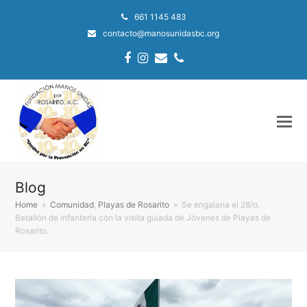
661 1145 483
contacto@manosunidasbc.org
Facebook
Instagram
Email
Phone
Blog
Home
»
Comunidad
,
Playas de Rosarito
»
Se engalana el 28/o.
Batallón de infantería con la visita guiada de Jóvenes de Playas de
Rosarito.