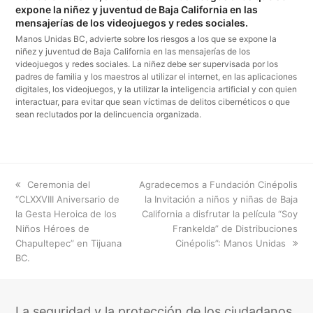
expone la niñez y juventud de Baja California en las
mensajerías de los videojuegos y redes sociales.
Manos Unidas BC, advierte sobre los riesgos a los que se expone la
niñez y juventud de Baja California en las mensajerías de los
videojuegos y redes sociales. La niñez debe ser supervisada por los
padres de familia y los maestros al utilizar el internet, en las aplicaciones
digitales, los videojuegos, y la utilizar la inteligencia artificial y con quien
interactuar, para evitar que sean víctimas de delitos cibernéticos o que
sean reclutados por la delincuencia organizada.
previous
next
Ceremonia del
Agradecemos a Fundación Cinépolis
post:
post:
“CLXXVIII Aniversario de
la Invitación a niños y niñas de Baja
la Gesta Heroica de los
California a disfrutar la película “Soy
Niños Héroes de
Frankelda” de Distribuciones
Chapultepec” en Tijuana
Cinépolis”: Manos Unidas
BC.
La seguridad y la protección de los ciudadanos