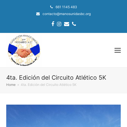
661 1145 483
contacto@manosunidasbc.org
Facebook
Instagram
Email
Phone
4ta. Edición del Circuito Atlético 5K
Home
»
4ta. Edición del Circuito Atlético 5K