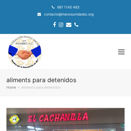
661 1145 483
contacto@manosunidasbc.org
Facebook
Instagram
Email
Phone
aliments para detenidos
Home
»
aliments para detenidos