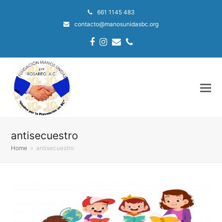
661 1145 483
contacto@manosunidasbc.org
Facebook
Instagram
Email
Phone
antisecuestro
Home
»
antisecuestro