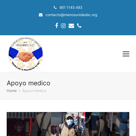
661 1145 483
contacto@manosunidasbc.org
Facebook
Instagram
Email
Phone
Apoyo medico
Home
»
Apoyo medico