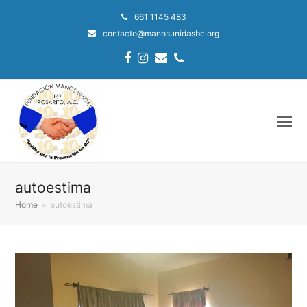
661 1145 483
contacto@manosunidasbc.org
Facebook
Instagram
Email
Phone
autoestima
Home
»
autoestima