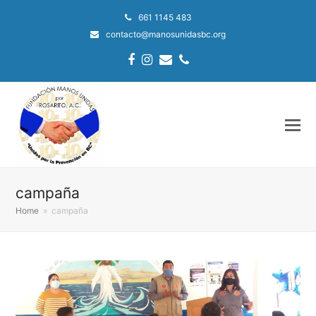
661 1145 483
contacto@manosunidasbc.org
Facebook
Instagram
Email
Phone
campaña
Home
»
campaña