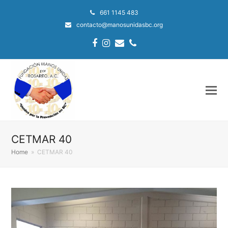
661 1145 483
contacto@manosunidasbc.org
Facebook
Instagram
Email
Phone
CETMAR 40
Home
»
CETMAR 40