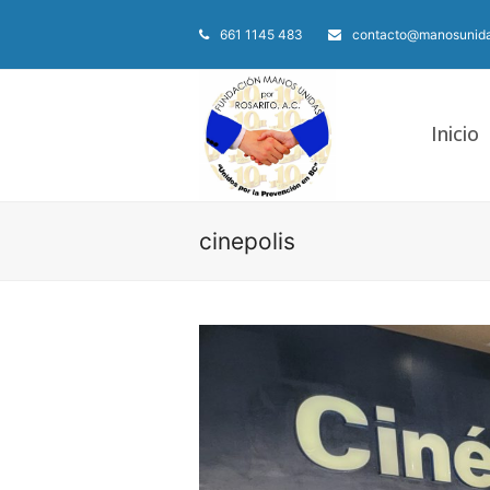
661 1145 483
contacto@manosunida
Inicio
cinepolis