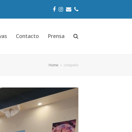
Facebook
Instagram
Email
Phone
vas
Contacto
Prensa
Home
»
cinepolis