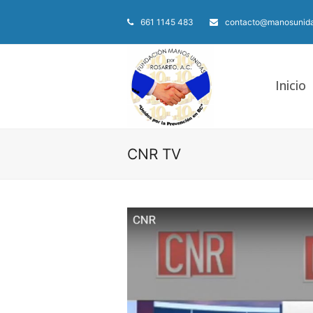
661 1145 483
contacto@manosunida
Inicio
CNR TV