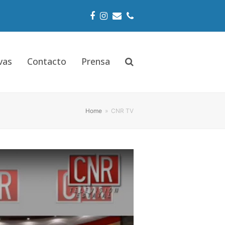
Facebook
Instagram
Email
Phone
vas
Contacto
Prensa
Home
»
CNR TV