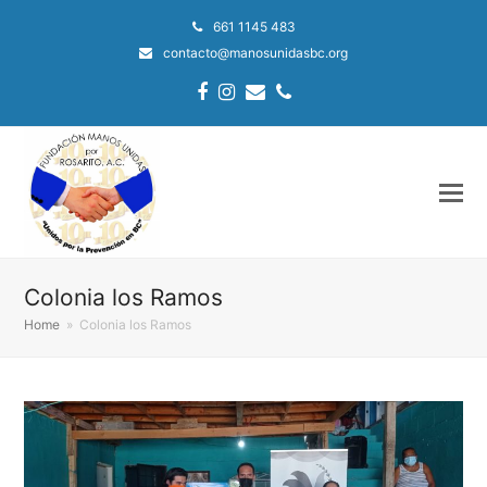
661 1145 483
contacto@manosunidasbc.org
Facebook
Instagram
Email
Phone
Colonia los Ramos
Home
»
Colonia los Ramos