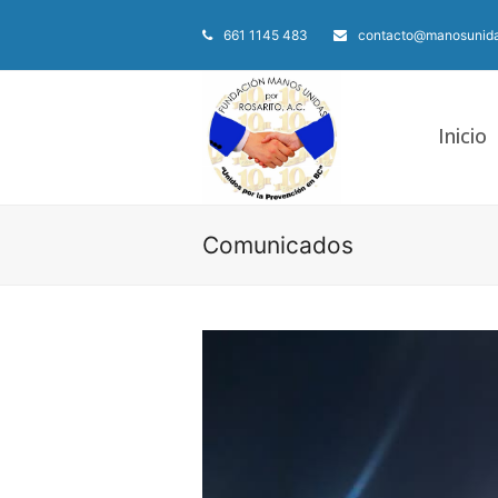
661 1145 483
contacto@manosunida
Inicio
Comunicados