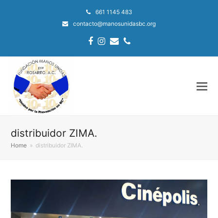
661 1145 483
contacto@manosunidasbc.org
Facebook
Instagram
Email
Phone
distribuidor ZIMA.
Home
»
distribuidor ZIMA.