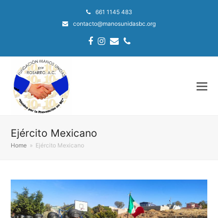
661 1145 483
contacto@manosunidasbc.org
Facebook
Instagram
Email
Phone
Ejército Mexicano
Home
»
Ejército Mexicano