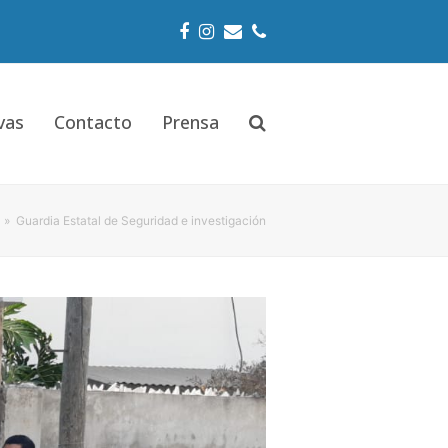
Facebook
Instagram
Email
Phone
vas
Contacto
Prensa
»
Guardia Estatal de Seguridad e investigación