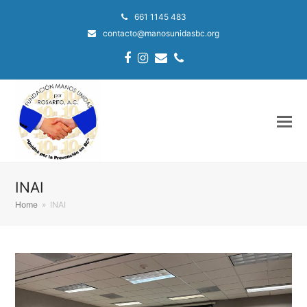
661 1145 483
contacto@manosunidasbc.org
Facebook
Instagram
Email
Phone
INAI
Home
»
INAI