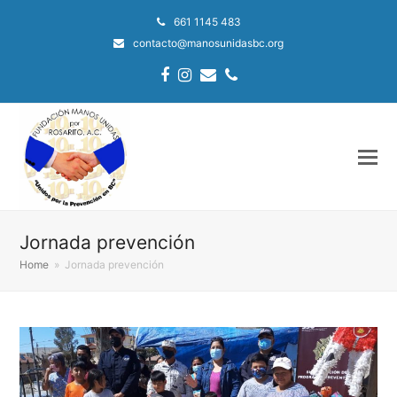
661 1145 483
contacto@manosunidasbc.org
Facebook
Instagram
Email
Phone
Jornada prevención
Home
»
Jornada prevención