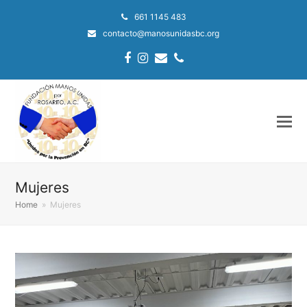
661 1145 483
contacto@manosunidasbc.org
Facebook
Instagram
Email
Phone
Mujeres
Home
»
Mujeres