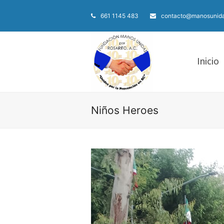
661 1145 483
contacto@manosunida
Inicio
Niños Heroes