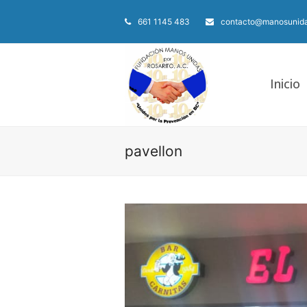
661 1145 483
contacto@manosunida
Inicio
pavellon