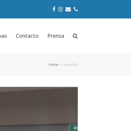
Facebook
Instagram
Email
Phone
vas
Contacto
Prensa
Home
»
pavellon