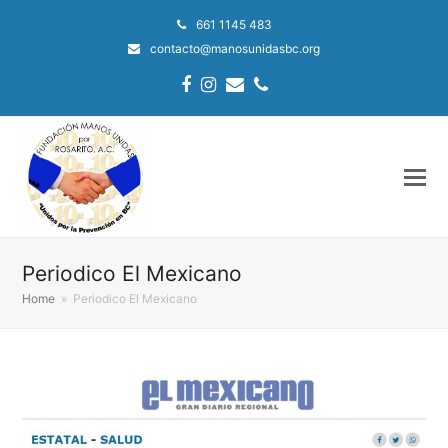
661 1145 483
contacto@manosunidasbc.org
Facebook
Instagram
Email
Phone
Periodico El Mexicano
Home
»
Periodico El Mexicano