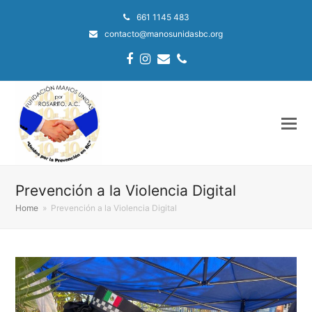
661 1145 483
contacto@manosunidasbc.org
Facebook
Instagram
Email
Phone
Prevención a la Violencia Digital
Home
»
Prevención a la Violencia Digital