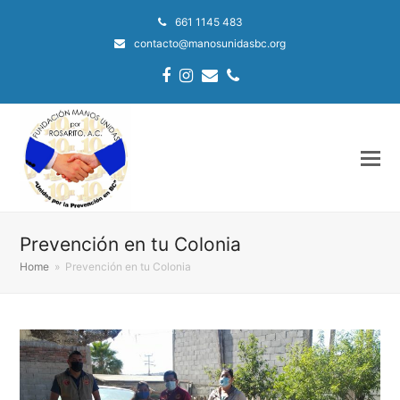
661 1145 483
contacto@manosunidasbc.org
Facebook
Instagram
Email
Phone
Prevención en tu Colonia
Home
»
Prevención en tu Colonia