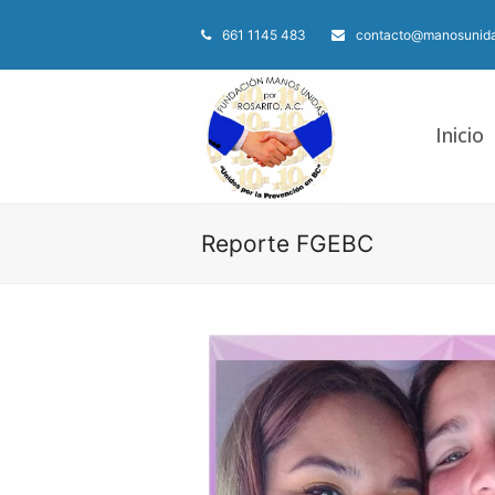
661 1145 483
contacto@manosunida
Inicio
Reporte FGEBC