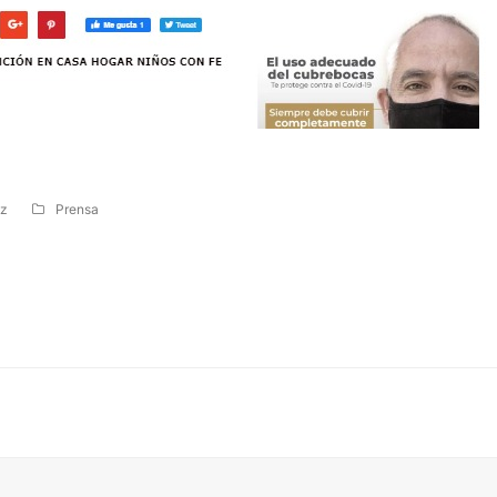
z
Prensa
as