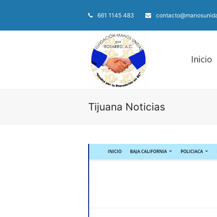
661 1145 483
contacto@manosunida
Inicio
Tijuana Noticias