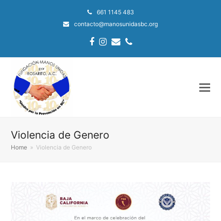
661 1145 483
contacto@manosunidasbc.org
Facebook
Instagram
Email
Phone
Violencia de Genero
Home
»
Violencia de Genero