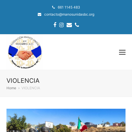
661 1145 483
contacto@manosunidasbc.org
Facebook
Instagram
Email
Phone
VIOLENCIA
Home
»
VIOLENCIA