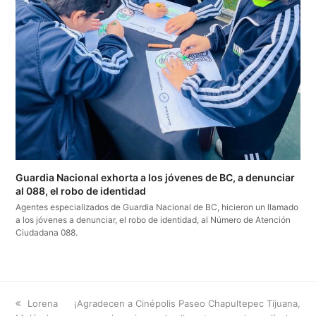
Guardia Nacional exhorta a los jóvenes de BC, a denunciar
al 088, el robo de identidad
Agentes especializados de Guardia Nacional de BC, hicieron un llamado
a los jóvenes a denunciar, el robo de identidad, al Número de Atención
Ciudadana 088.
previous
next
Lorena
¡Agradecen a Cinépolis Paseo Chapultepec Tijuana,