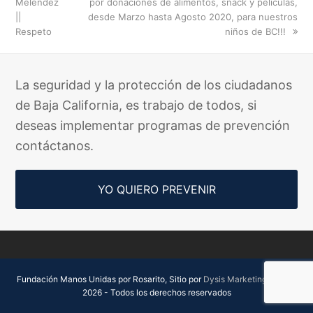
post:
post:
Meléndez
por donaciones de alimentos, snack y películas,
||
desde Marzo hasta Agosto 2020, para nuestros
Respeto
niños de BC!!!
La seguridad y la protección de los ciudadanos
de Baja California, es trabajo de todos, si
deseas implementar programas de prevención
contáctanos.
YO QUIERO PREVENIR
Fundación Manos Unidas por Rosarito, Sitio por
Dysis Marketing Digital.
2026 - Todos los derechos reservados