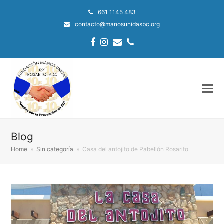
661 1145 483
contacto@manosunidasbc.org
Facebook
Instagram
Email
Phone
Blog
Home
»
Sin categoría
»
Casa del antojito de Pabellón Rosarito