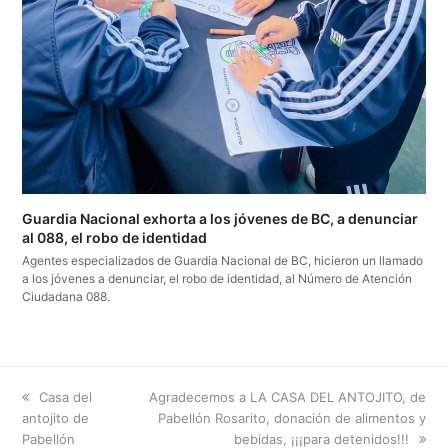
Guardia Nacional exhorta a los jóvenes de BC, a denunciar
al 088, el robo de identidad
Agentes especializados de Guardia Nacional de BC, hicieron un llamado
a los jóvenes a denunciar, el robo de identidad, al Número de Atención
Ciudadana 088.
previous
next
Casa del
Agradecemos a LA CASA DEL ANTOJITO, de
post:
post:
antojito de
Pabellón Rosarito, donación de alimentos y
Pabellón
bebidas, ¡¡¡para detenidos!!!