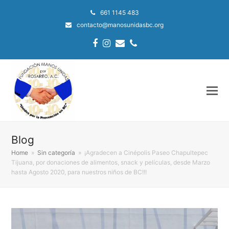
661 1145 483
contacto@manosunidasbc.org
Facebook
Instagram
Email
Phone
Blog
Home
»
Sin categoría
»
¡Agradecen a Cinépolis Paseo Chapultepec
Tijuana, por donaciones de alimentos, snack y películas, desde Marzo
hasta Agosto 2020, para nuestros niños de BC!!!