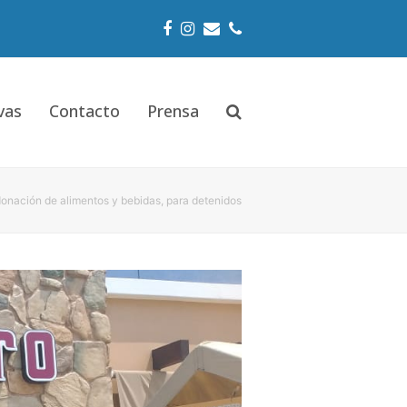
Facebook
Instagram
Email
Phone
vas
Contacto
Prensa
nación de alimentos y bebidas, para detenidos