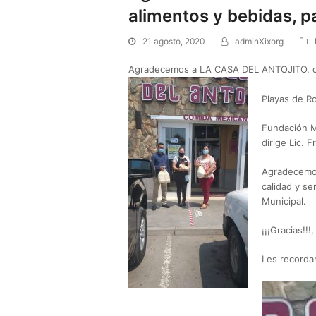
alimentos y bebidas, p
21 agosto, 2020
adminXixorg
Agradecemos a LA CASA DEL ANTOJITO, de P
Playas de Ro
Fundación M
dirige Lic. 
Agradecemos 
calidad y se
Municipal.
¡¡¡Gracias!!
Les recorda
Reproductor
de