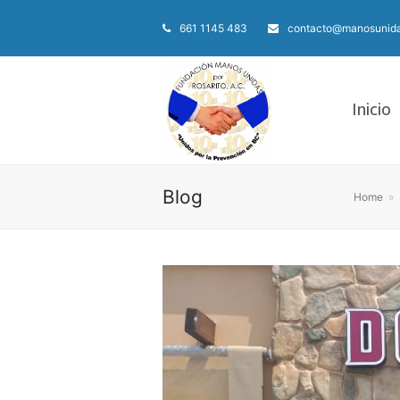
661 1145 483
contacto@manosunida
Inicio
Blog
Home
»