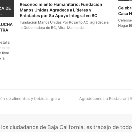
Reconocimiento Humanitario: Fundación
Celebr
Manos Unidas Agradece a Líderes y
Casa Ho
Entidades por Su Apoyo Integral en BC
Celebrac
Fundación Manos Unidas Por Rosarito AC, agradece a
 LUCHA
Hogar El
la Gobernadora de BC, Mtra. Marina del…
STRA
atalla
nta los
 libra
 la
next
ión de alimentos y bebidas, ¡para
Agradecemos a Restaurant El
post:
 los ciudadanos de Baja California, es trabajo de todo