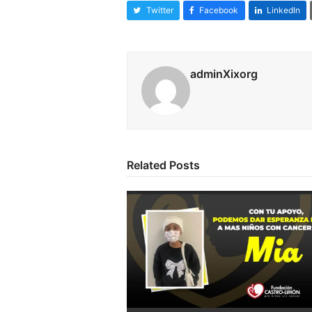
Twitter
Facebook
LinkedIn
adminXixorg
Related Posts