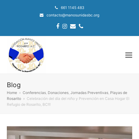
661 1145 483
contacto@manosunidasbc.org
Facebook
Instagram
Email
Phone
Blog
Home
»
Conferencias
,
Donaciones
,
Jornadas Preventivas
,
Playas de
Rosarito
»
Celebración del día del niño y Prevención en Casa Hogar El
Refugio de Rosarito, BC!!!