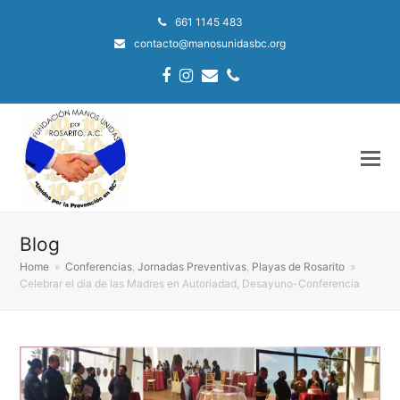
661 1145 483
contacto@manosunidasbc.org
Facebook
Instagram
Email
Phone
Blog
Home
»
Conferencias
,
Jornadas Preventivas
,
Playas de Rosarito
»
Celebrar el dia de las Madres en Autoriadad, Desayuno-Conferencia