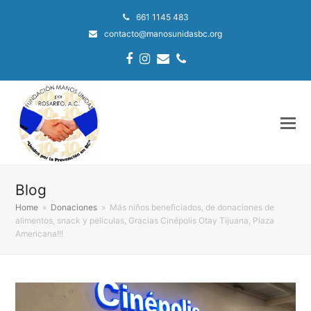
661 1145 483
contacto@manosunidasbc.org
Facebook
Instagram
Email
Phone
Blog
Home
»
Donaciones
»
Más niños beneficiados, de donaciones de
alimentos, snack y películas, Gracias Cinépolis Otay Tijuana, Plaza
Americana!!!