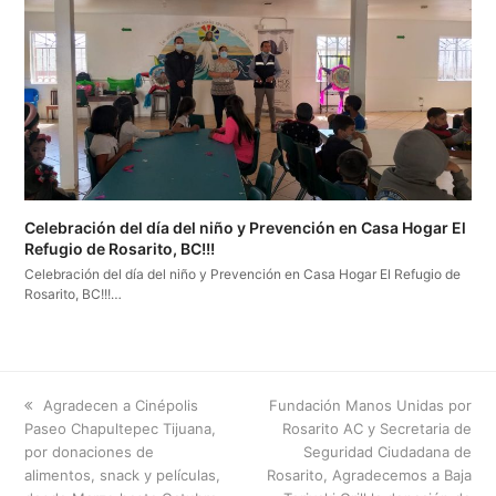
Celebración del día del niño y Prevención en Casa Hogar El
Refugio de Rosarito, BC!!!
Celebración del día del niño y Prevención en Casa Hogar El Refugio de
Rosarito, BC!!!…
previous
next
Agradecen a Cinépolis
Fundación Manos Unidas por
post:
post:
Paseo Chapultepec Tijuana,
Rosarito AC y Secretaria de
por donaciones de
Seguridad Ciudadana de
alimentos, snack y películas,
Rosarito, Agradecemos a Baja