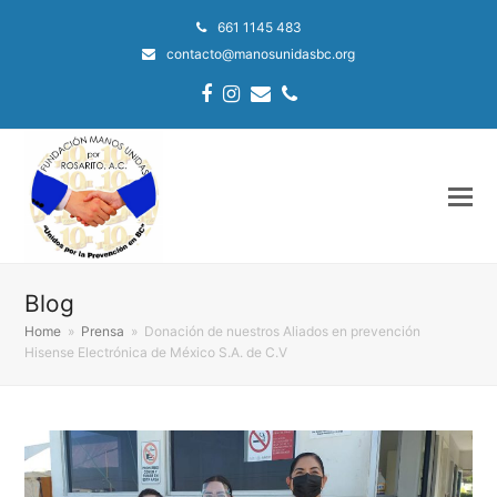
661 1145 483
contacto@manosunidasbc.org
Facebook
Instagram
Email
Phone
Blog
Home
»
Prensa
»
Donación de nuestros Aliados en prevención
Hisense Electrónica de México S.A. de C.V