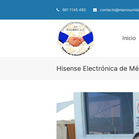
661 1145 483
contacto@manosunida
Inicio
Hisense Electrónica de Mé