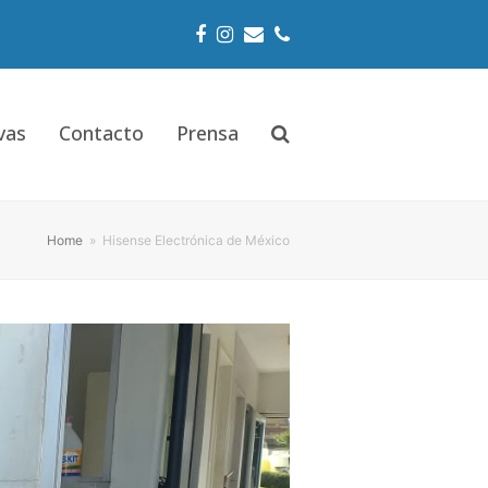
Facebook
Instagram
Email
Phone
vas
Contacto
Prensa
Home
»
Hisense Electrónica de México